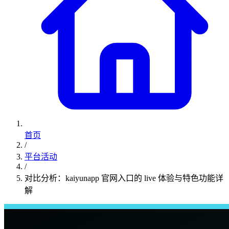
首页
/
平台活动
/
对比分析：kaiyunapp 官网入口的 live 体验与特色功能详
解