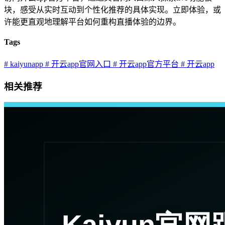
块，感受从实时互动到个性化推荐的具体实现。立即体验，或
许能更直观地理解平台如何重构直播体验的边界。
Tags
# kaiyunapp
# 开云app官网入口
# 开云app官方平台
# 开云app
相关推荐