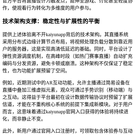
官方平台将直播设计为触发点，延伸至游戏、讨论甚至轻度协
作，使观看行为转化为多维度的用户参与。
技术架构支撑：稳定性与扩展性的平衡
提供上述体验离不开kaiyunapp背后的技术架构。其直播系统
采用分布式边缘计算节点布局，将视频处理负载分散到靠近用
户的服务器，这是实现高清低延迟的基础。同时，平台设计了
弹性资源调度机制，在高峰时段（如热门赛事直播）自动扩充
编码与分发资源，避免卡顿或崩溃。这种架构不仅保证了稳定
性，也为功能扩展预留了空间。
例如，近期测试中的AR互动功能，允许主播通过简易设备在
直播中叠加三维虚拟元素，观众可通过手势识别（移动端）与
之互动。这得益于平台最初在设计数据传输协议时预留了扩展
信道，才能在不重构核心系统的前提下集成新模块。对于用户
而言，这意味着通过kaiyunapp官网入口获得的体验将持续进
化，而非静止不变。
此外，新用户通过官网入口注册时，可领取包含体验券与互动