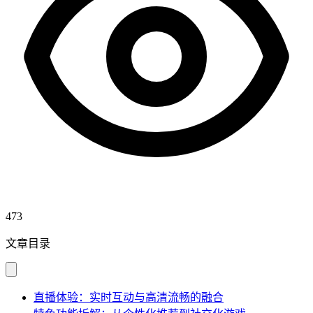
473
文章目录
直播体验：实时互动与高清流畅的融合