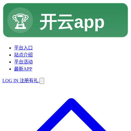
平台入口
站点介绍
平台活动
最新APP
LOG IN
注册有礼