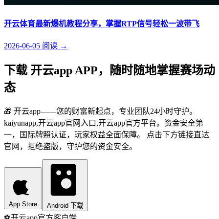
开云体育最新爆机教程分享，掌握RTP信号轻松一波带飞
2026-06-05
阅读
→
下载 开云app APP，随时随地掌握赛场动
态
🎁 开云app——您的财富新起点，专业团队24小时守护。
kaiyunapp,开云app官网入口,开云app官方平台。资金安全第
一，国际牌照认证，玩家权益全面保障。 点击下方链接直达
官网，拒绝盗版，守护您的资金安全。
App Store
Android 下载
⚽️
开云app
官方客户端