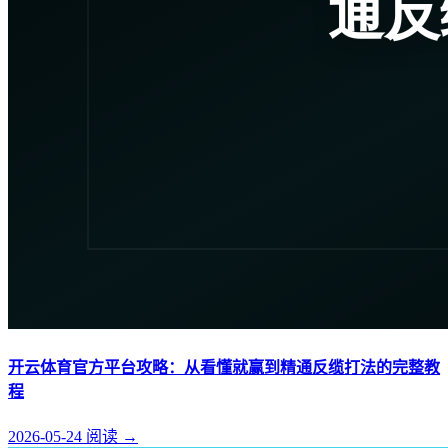
开云体育官方平台攻略：从看懂就赢到精通反缆打法的完整教
程
2026-05-24
阅读
→