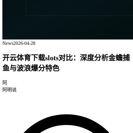
News
2026-04-28
开云体育下载slots对比：深度分析金蟾捕
鱼与波浪爆分特色
阿
阿明说