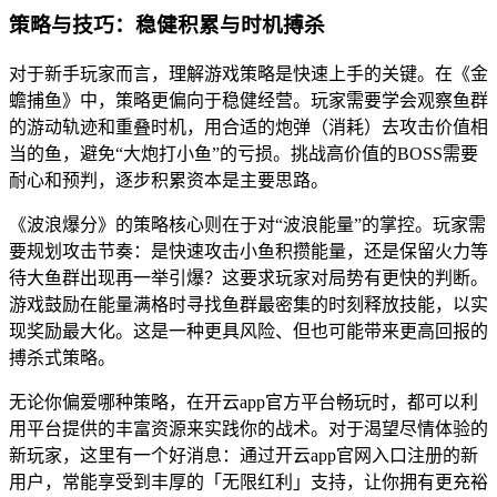
策略与技巧：稳健积累与时机搏杀
对于新手玩家而言，理解游戏策略是快速上手的关键。在《金
蟾捕鱼》中，策略更偏向于稳健经营。玩家需要学会观察鱼群
的游动轨迹和重叠时机，用合适的炮弹（消耗）去攻击价值相
当的鱼，避免“大炮打小鱼”的亏损。挑战高价值的BOSS需要
耐心和预判，逐步积累资本是主要思路。
《波浪爆分》的策略核心则在于对“波浪能量”的掌控。玩家需
要规划攻击节奏：是快速攻击小鱼积攒能量，还是保留火力等
待大鱼群出现再一举引爆？这要求玩家对局势有更快的判断。
游戏鼓励在能量满格时寻找鱼群最密集的时刻释放技能，以实
现奖励最大化。这是一种更具风险、但也可能带来更高回报的
搏杀式策略。
无论你偏爱哪种策略，在开云app官方平台畅玩时，都可以利
用平台提供的丰富资源来实践你的战术。对于渴望尽情体验的
新玩家，这里有一个好消息：通过开云app官网入口注册的新
用户，常能享受到丰厚的「无限红利」支持，让你拥有更充裕