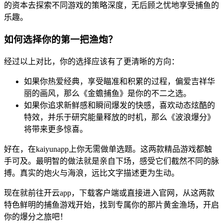
的资本去探索不同游戏的策略深度，无后顾之忧地享受捕鱼的
乐趣。
如何选择你的第一把渔炮？
经过以上对比，你的选择应该有了更清晰的方向：
如果你热爱经典，享受瞄准和积累的过程，偏爱吉祥华
丽的画风，那么《金蟾捕鱼》是你的不二之选。
如果你追求新鲜感和瞬间爆发的快感，喜欢动态炫酷的
特效，并乐于研究能量释放的时机，那么《波浪爆分》
将带来更多惊喜。
好在，在kaiyunapp上你无需做单选题。这两款精品游戏都触
手可及。最明智的做法就是亲自下场，感受它们截然不同的脉
搏。真实的炮火与海浪，远比文字描述更为生动。
现在就前往开云app，下载客户端或直接进入官网，从这两款
特色鲜明的捕鱼游戏开始，找到专属你的那片黄金渔场，开启
你的爆分之旅吧！