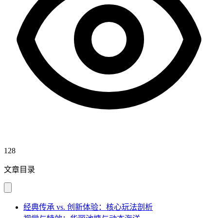
128
文章目录
经典传承 vs. 创新体验：核心玩法剖析