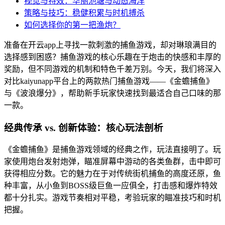
视觉与特效：华丽池塘与动态海洋
策略与技巧：稳健积累与时机搏杀
如何选择你的第一把渔炮？
准备在开云app上寻找一款刺激的捕鱼游戏，却对琳琅满目的
选择感到困惑？捕鱼游戏的核心乐趣在于炮击的快感和丰厚的
奖励，但不同游戏的机制和特色千差万别。今天，我们将深入
对比kaiyunapp平台上的两款热门捕鱼游戏——《金蟾捕鱼》
与《波浪爆分》，帮助新手玩家快速找到最适合自己口味的那
一款。
经典传承 vs. 创新体验：核心玩法剖析
《金蟾捕鱼》是捕鱼游戏领域的经典之作，玩法直接明了。玩
家使用炮台发射炮弹，瞄准屏幕中游动的各类鱼群，击中即可
获得相应分数。它的魅力在于对传统街机捕鱼的高度还原，鱼
种丰富，从小鱼到BOSS级巨鱼一应俱全，打击感和爆炸特效
都十分扎实。游戏节奏相对平稳，考验玩家的瞄准技巧和时机
把握。