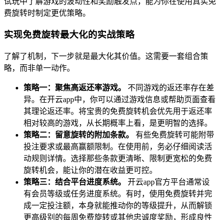
试玩中了解游戏的波动性和奖励触发点，能为你在使用真实免
费旋转时制定更优策略。
实现免费旋转最大化的实战策略
了解了机制，下一步就是最大化其价值。这需要一套组合策
略，而非单一动作。
策略一：聚焦高返还率游戏。
不同游戏的返还率存在差
异。在开云app中，你可以通过游戏信息或帮助页面查看
其理论返还率。将宝贵的免费旋转机会优先用于返还率
相对较高的游戏，从长期概率上看，是更明智的选择。
策略二：留意旋转的附加条款。
有些免费旋转可能附带
投注要求或最高赢额限制。在使用前，务必仔细阅读活
动规则详情。选择那些条款更清晰、限制更宽松的免费
旋转机会，能让你的潜在收益更可控。
策略三：结合平台进度系统。
开云app官方平台通常设
有会员等级或任务进度系统。有时，使用免费旋转并完
成一定投注额，本身就能推动你的等级提升，从而解锁
更高级别的每周免费旋转或其他忠诚度奖励，形成良性