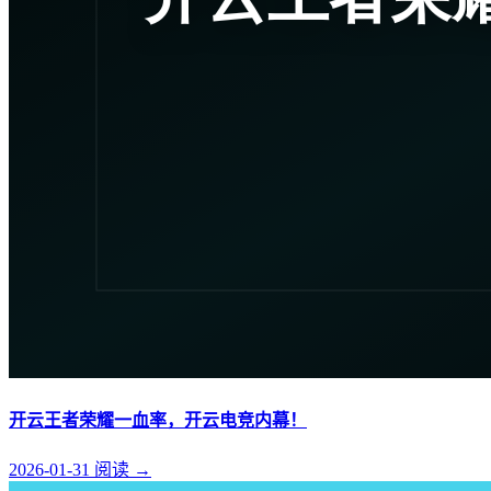
开云王者荣耀一血率，开云电竞内幕！
2026-01-31
阅读
→