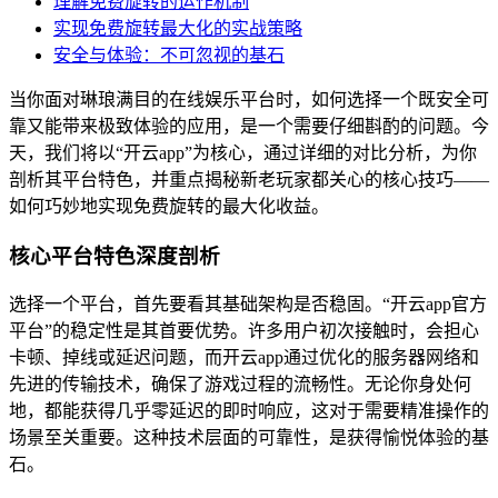
理解免费旋转的运作机制
实现免费旋转最大化的实战策略
安全与体验：不可忽视的基石
当你面对琳琅满目的在线娱乐平台时，如何选择一个既安全可
靠又能带来极致体验的应用，是一个需要仔细斟酌的问题。今
天，我们将以“开云app”为核心，通过详细的对比分析，为你
剖析其平台特色，并重点揭秘新老玩家都关心的核心技巧——
如何巧妙地实现免费旋转的最大化收益。
核心平台特色深度剖析
选择一个平台，首先要看其基础架构是否稳固。“开云app官方
平台”的稳定性是其首要优势。许多用户初次接触时，会担心
卡顿、掉线或延迟问题，而开云app通过优化的服务器网络和
先进的传输技术，确保了游戏过程的流畅性。无论你身处何
地，都能获得几乎零延迟的即时响应，这对于需要精准操作的
场景至关重要。这种技术层面的可靠性，是获得愉悦体验的基
石。