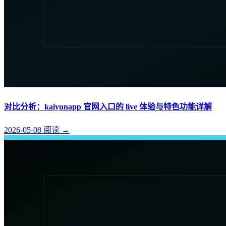
对比分析：kaiyunapp 官网入口的 live 体验与特色功能详解
2026-05-08
阅读
→