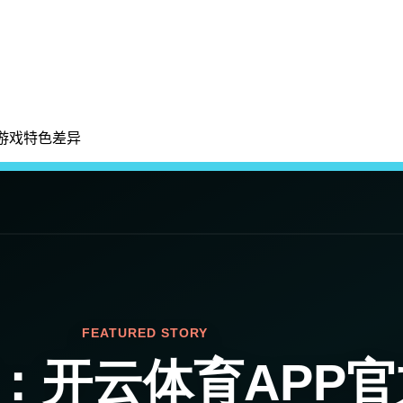
s游戏特色差异