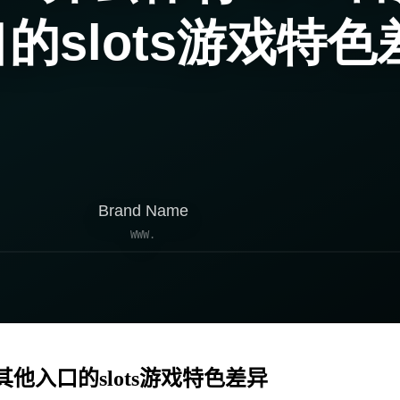
他入口的slots游戏特色差异