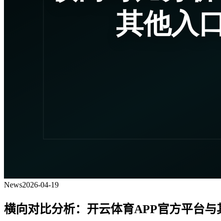
News
2026-04-19
横向对比分析：开云体育APP官方平台与其