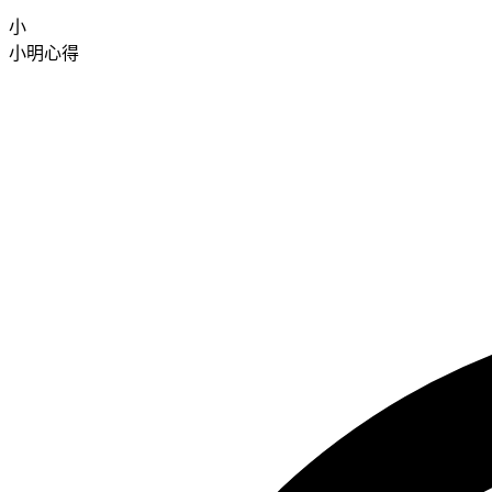
小
小明心得