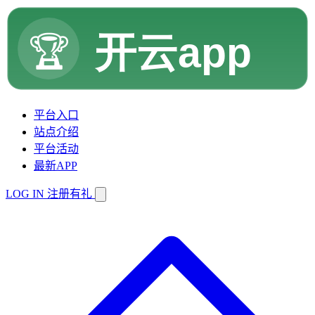
平台入口
站点介绍
平台活动
最新APP
LOG IN
注册有礼