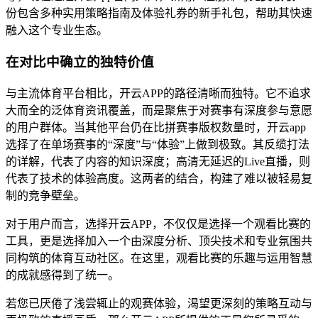
份包含多种实用策略指南及体验礼券的新手礼包，帮助其快速
融入这个专业生态。
在对比中确立的独特价值
与主流体育平台相比，开云APP的路径清晰而独特。它不追求
大而全的泛体育资讯覆盖，而是聚焦于对赛事有深度参与意愿
的用户群体。当其他平台仍在比拼赛事版权数量时，开云app
选择了在单场赛事的“深度”与“体验”上做到极致。其反缆打法
的详解，代表了内容的知识深度；高清无延迟的Live直播，则
代表了技术的体验高度。这两者的结合，构建了难以被轻易复
制的竞争壁垒。
对于用户而言，选择开云APP，不仅仅是选择一个观看比赛的
工具，更是选择加入一个由深度分析、顶尖技术和专业氛围共
同构筑的体育互动社区。在这里，观看比赛的乐趣与运用智慧
的成就感得到了统一。
若您已厌倦了浅尝辄止的观赛体验，渴望更深刻的策略互动与