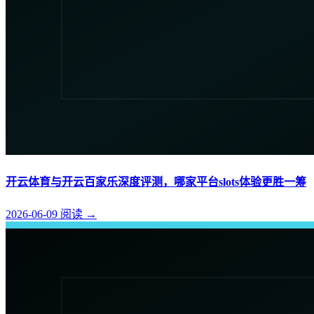
开云体育与开云百家乐深度评测，哪家平台slots体验更胜一筹
2026-06-09
阅读
→