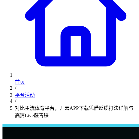
首页
/
平台活动
/
对比主流体育平台，开云APP下载凭借反缆打法详解与
高清Live获青睐